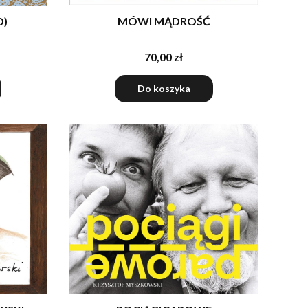
D)
MÓWI MĄDROŚĆ
70,00 zł
Do koszyka