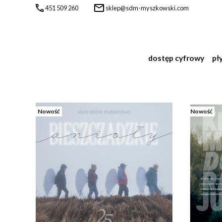
451 509 260
sklep@sdm-myszkowski.com
dostęp cyfrowy
pł
Lista produktów
Nowość
Nowość