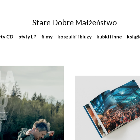
Stare Dobre Małżeństwo
yty CD
płyty LP
filmy
koszulki i bluzy
kubki i inne
książk