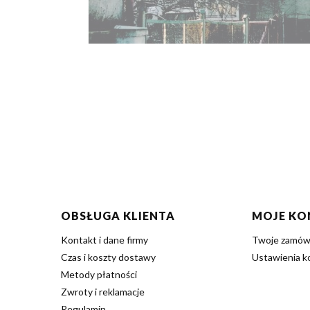
Linki w stopce
OBSŁUGA KLIENTA
MOJE KO
Kontakt i dane firmy
Twoje zamów
Czas i koszty dostawy
Ustawienia k
Metody płatności
Zwroty i reklamacje
Regulamin