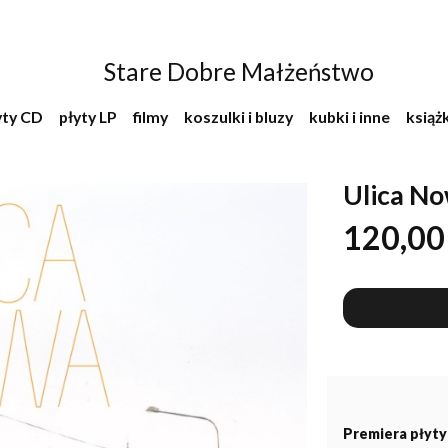
Stare Dobre Małżeństwo
yty CD
płyty LP
filmy
koszulki i bluzy
kubki i inne
książk
Ulica No
120,00 
Premiera płyty