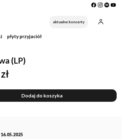
Produkty w ko
aktualne koncerty
i
płyty przyjaciół
wa (LP)
zł
Dodaj do koszyka
 16.05.2025