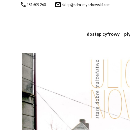
451 509 260
sklep@sdm-myszkowski.com
dostęp cyfrowy
pł